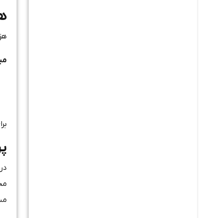
هز
هز
می
برا
پر
مخ
مش