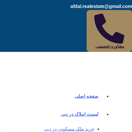
afdal.realestate@gmail.c
مشاوره تخصصی
صفحه اصلی
لیست املاک در دبی
خرید ملک مسکونی در دبی