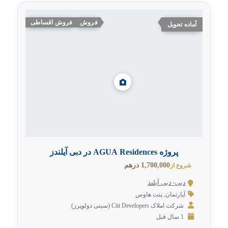
فروش
فروش اقساطی
آماده تحویل
پروژه AGUA Residences در دبی آیلندز
1,700,000 درهم
شروع از
دبی- دبی آیلند
آپارتمان
,
پنت هاوس
شرکت املاک Citi Developers (سیتی دولوپرز)
1 سال قبل