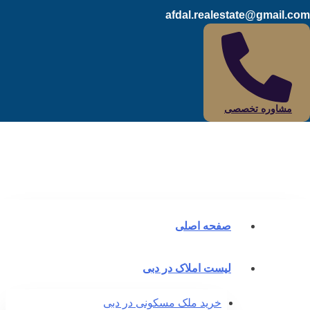
afdal.realestate@gmail.c
مشاوره تخصصی
صفحه اصلی
لیست املاک در دبی
خرید ملک مسکونی در دبی