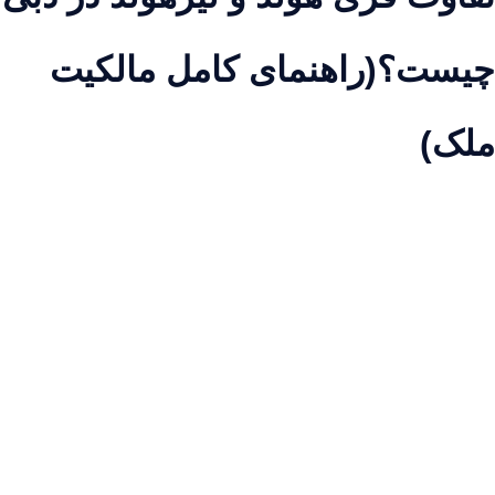
یست؟(راهنمای کامل مالکیت
لک)