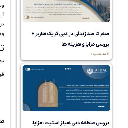
ویز
در
صفر تا صد زندگی در دبی کریک هاربر +
وجو
بررسی مزایا و هزینه ها
تغ
ادامه مطلب »
دولت اما
قو
تغ
بررسی منطقه دبی هیلز استیت: مزایا،