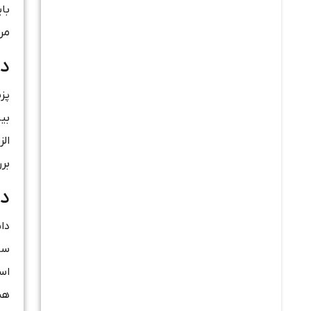
بای
مرتبط حدا
در
ال
برر
دا
سا
اسپ
هس