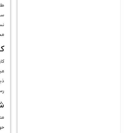
سرم
نس
مجموع 
کا
کار
ذیر
رسم
شر
حو