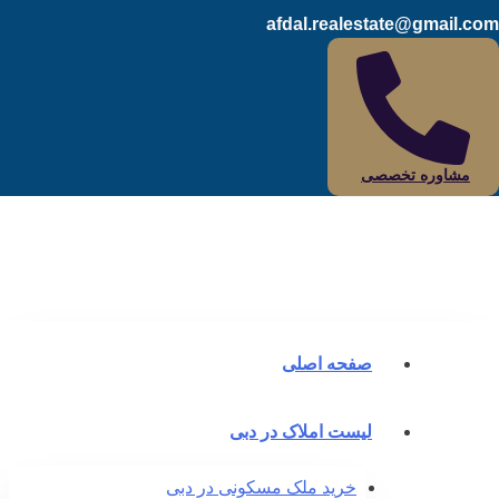
afdal.realestate@gmail.c
مشاوره تخصصی
صفحه اصلی
لیست املاک در دبی
خرید ملک مسکونی در دبی