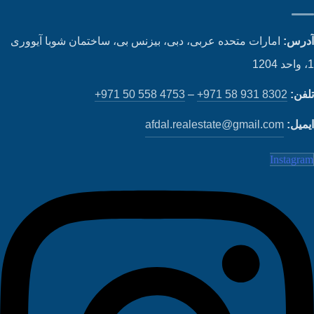
رس:
امارات متحده عربی، دبی، بیزنس بی، ساختمان شوبا آیووری
فن:
+971 58 931 8302
–
+971 50 558 4753
میل:
afdal.realestate@gmail.com
Instagr