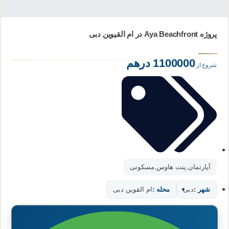
پروژه Aya Beachfront در ام‌ القیوین دبی
1100000 درهم
شروع از
آپارتمان
,
پنت هاوس
,
مسکونی
شهر :
دبی
محله :
ام القوین دبی