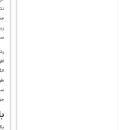
تث
جذا
زیر
سرم
رش
افز
ال
طو
جه
با
یکی