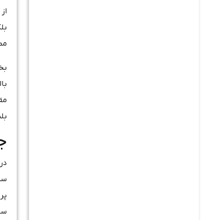
از 
بلک
مطم
بخش
مق
بلن
ج
در
سرم
پرو
سود