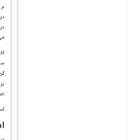
در
می‌
گر
پر
اص
کسا
ام