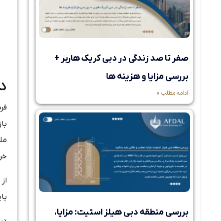
صفر تا صد زندگی در دبی کریک هاربر +
بررسی مزایا و هزینه ها
د
ادامه مطلب »
فرص
با
مل
خری
از 
پای
بررسی منطقه دبی هیلز استیت: مزایا،