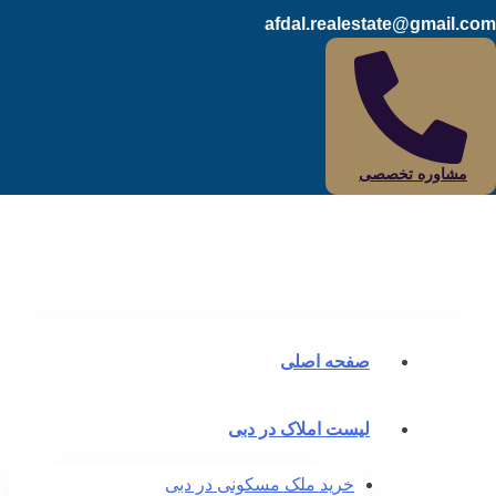
afdal.realestate@gmail.c
مشاوره تخصصی
صفحه اصلی
لیست املاک در دبی
خرید ملک مسکونی در دبی