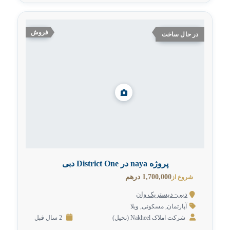
فروش
در حال ساخت
پروژه naya در District One دبی
1,700,000 درهم
شروع از
دبی- دیستریک وان
آپارتمان
,
مسکونی
,
ویلا
شرکت املاک Nakheel (نخیل)
2 سال قبل