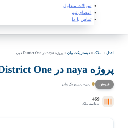
سوالات متداول
اعضای تیم
تماس با ما
افدل
»
املاک
»
دیستریکت وان
»
پروژه naya در District One دبی
پروژه naya در District One دبی
فروش
دبی- دیستریک وان
469
شناسه ملک