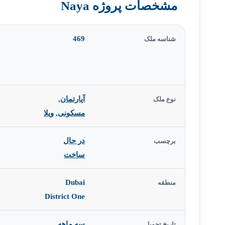
مشخصات پروژه Naya
469
شناسه ملک
آپارتمان
,
نوع ملک
مسکونی
,
ویلا
در حال
برچسب
ساخت
Dubai
منطقه
District One
سه ماهه
تاریخ تحویل