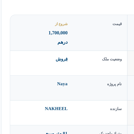
قیمت
شروع از
1,700,000
درهم
فروش
وضعیت ملک
Naya
نام پروژه
NAKHEEL
سازنده
81 متر مربع
متراژ واحد یک