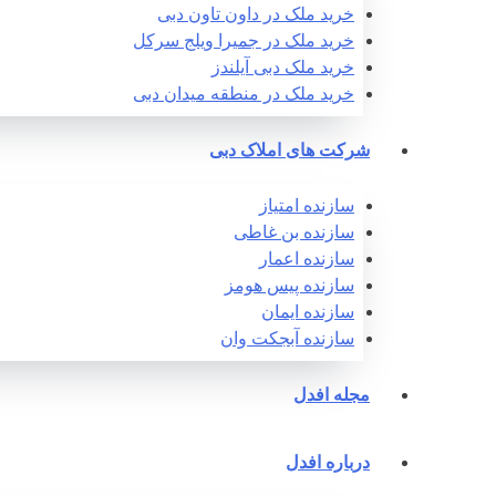
خرید ملک در داون تاون دبی
خرید ملک در جمیرا ویلج سرکل
خرید ملک دبی آیلندز
خرید ملک در منطقه میدان دبی
شرکت های املاک دبی
سازنده امتیاز
سازنده بن غاطی
سازنده اعمار
سازنده پیس هومز
سازنده ایمان
سازنده آبجکت وان‎
مجله افدل
درباره افدل