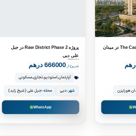
پروژه The Caden by Prescott در میدان
پروژه Raw District Phase 2 در جبل
علی دبی
666000 درهم
شروع از
آپارتمان
,
استودیو
,
تجاری
,
مسکونی
ان هورایزن
شهر :
دبی
محله :
جبل علی (شیخ زاید)
WhatsApp
W