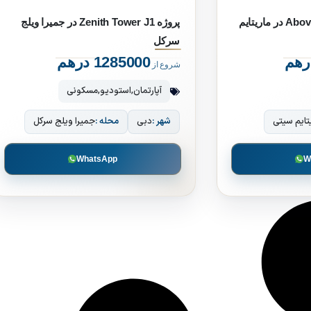
پروژه 31 Above by beyond در ماریتایم
پروژه Zenith Tower J1 در جمیرا ویلج
سرکل
1285000 درهم
شروع از
آپارتمان
,
استودیو
,
مسکونی
تایم سیتی
شهر :
دبی
محله :
جمیرا ویلج سرکل
WhatsApp
W