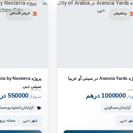
پیشفروش
فروش اقساطی
A در سیتی آو عربیا
سیتی دبی
1000000 درهم
550000 درهم
ع از
شروع از
آپارتمان
,
مسکونی
آپارتمان
,
استودیو
,
مسک
هر :
دبی
شهر :
دبی
محله :
پرو