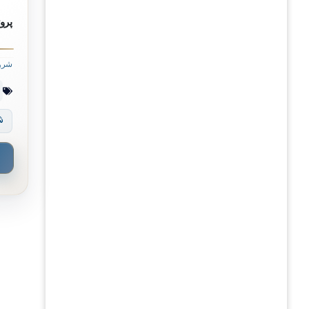
پروژه tti Etherea
شرو
ش