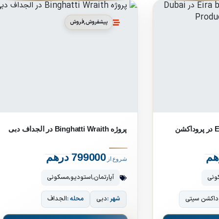
پیشفروش
,
فروش
پروژه Eira by Neoterra در پروداکشن
پروژه Binghatti Wraith در الجداف دبی
799000 درهم
شروع از
ونی
آپارتمان
,
استودیو
,
مسکونی
داکشن سیتی
شهر :
دبی
محله :
الجداف