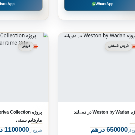
hatsApp
WhatsApp
فروش اقساطی
فروش
West در دبی‌‌لند
ماریتایم سیتی
650000 درهم
1100000 درهم
ع از
شروع از