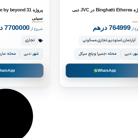
Bingha در JVC دبی
سیتی
764999 درهم
7700000 درهم
ع از
شروع از
آپارتمان
,
استودیو
,
تجاری
,
مسکونی
تجاری
هر :
دبی
محله :
جمیرا ویلج سرکل
شهر :
دبی
محله :
ماری
hatsApp
WhatsApp