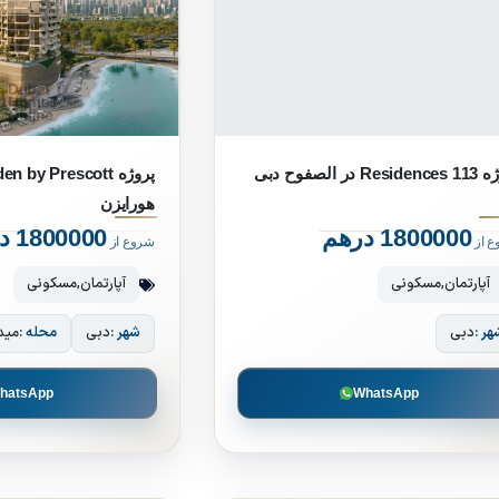
Res در الصفوح دبی
هورایزن
1800000 درهم
1800000 درهم
ع از
شروع از
آپارتمان
,
مسکونی
آپارتمان
,
مسکونی
هر :
دبی
شهر :
دبی
محله :
مید
hatsApp
WhatsApp