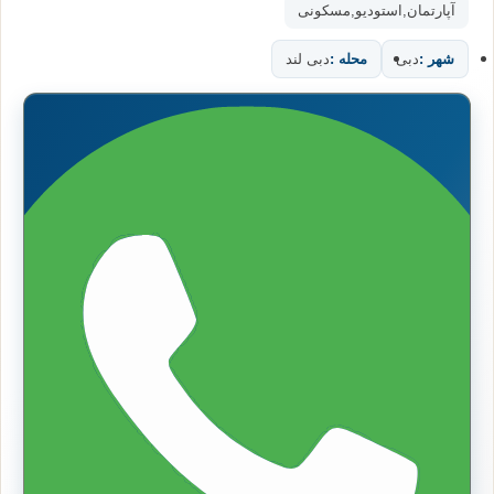
آپارتمان
,
استودیو
,
مسکونی
شهر :
دبی
محله :
دبی لند