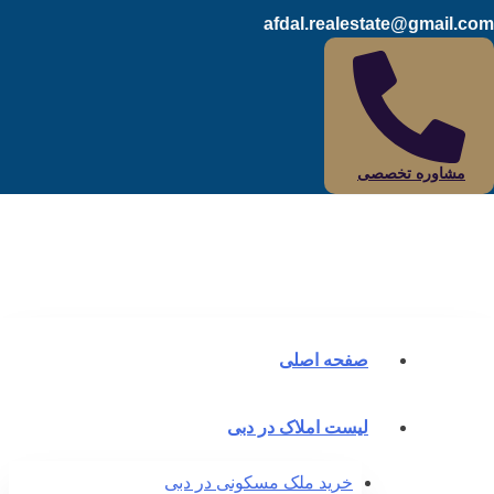
afdal.realestate@gmail.c
مشاوره تخصصی
صفحه اصلی
لیست املاک در دبی
خرید ملک مسکونی در دبی