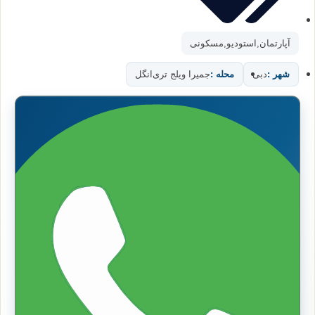
آپارتمان
,
استودیو
,
مسکونی
شهر :
دبی
محله :
جمیرا ویلج تری‌انگل