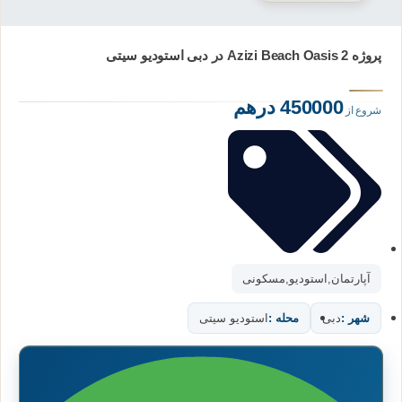
پروژه Azizi Beach Oasis 2 در دبی استودیو سیتی
450000 درهم
شروع از
آپارتمان
,
استودیو
,
مسکونی
شهر :
دبی
محله :
استودیو سیتی