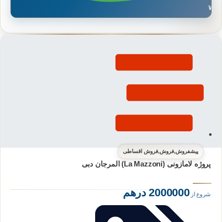
Wh
پیشفروش
,
فروش
,
فروش اقساطی
پروژه لامازونی (La Mazzoni) المرجان دبی
2000000 درهم
شروع از