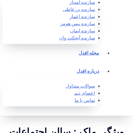
سازنده امتیاز
سازنده بن غاطی
سازنده اعمار
سازنده پیس هومز
سازنده ایمان
سازنده آبجکت وان‎
مجله افدل
درباره افدل
سوالات متداول
اعضای تیم
تماس با ما
ویژگی ملک : سالن اجتماعات