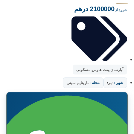
2100000 درهم
شروع از
آپارتمان
,
پنت هاوس
,
مسکونی
شهر :
دبی
محله :
ماریتایم سیتی