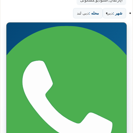
آپارتمان
,
استودیو
,
مسکونی
شهر :
دبی
محله :
دبی لند