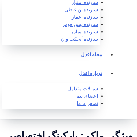
سازنده امتیاز
سازنده بن غاطی
سازنده اعمار
سازنده پیس هومز
سازنده ایمان
سازنده آبجکت وان‎
مجله افدل
درباره افدل
سوالات متداول
اعضای تیم
تماس با ما
ویژگی ملک : پارکینگ اختصاصی