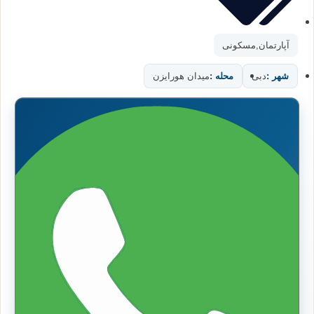
آپارتمان
,
مسکونی
شهر :
دبی
محله :
میدان هورایزن