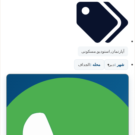
آپارتمان
,
استودیو
,
مسکونی
شهر :
دبی
محله :
الجداف