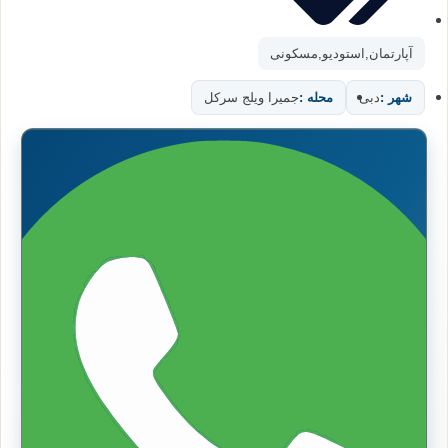
آپارتمان
,
استودیو
,
مسکونی
شهر :
دبی
محله :
جمیرا ویلج سرکل