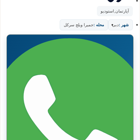
آپارتمان
,
استودیو
شهر :
دبی
محله :
جمیرا ویلج سرکل