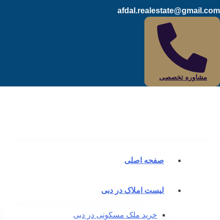
afdal.realestate@gmail.c
مشاوره تخصصی
صفحه اصلی
لیست املاک در دبی
خرید ملک مسکونی در دبی