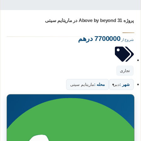
پروژه 31 Above by beyond در ماریتایم سیتی
7700000 درهم
شروع از
تجاری
شهر :
دبی
محله :
ماریتایم سیتی