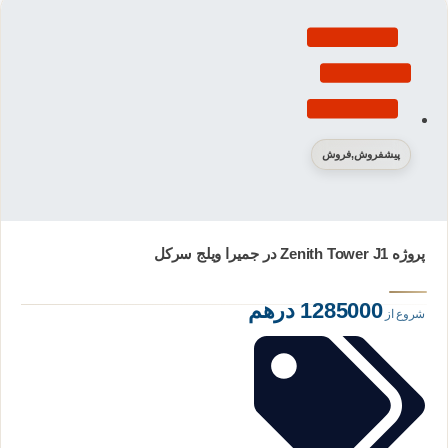
پیشفروش
,
فروش
پروژه Zenith Tower J1 در جمیرا ویلج سرکل
1285000 درهم
شروع از