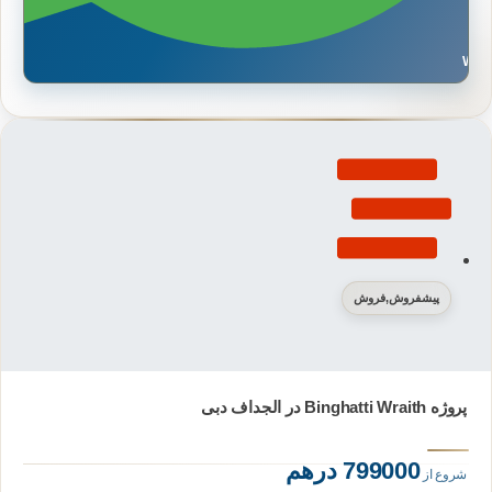
Wh
پیشفروش
,
فروش
پروژه Binghatti Wraith در الجداف دبی
799000 درهم
شروع از