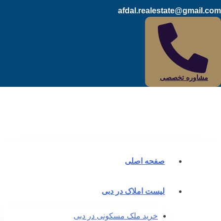
afdal.realestate@gmail.c
مشاوره تخصصی
صفحه اصلی
لیست املاک در دبی
خرید ملک مسکونی در دبی