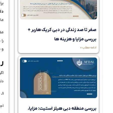
بر
دلا
ما
صفر تا صد زندگی در دبی کریک هاربر +
بررسی مزایا و هزینه ها
را
ادامه مطلب »
و 
ر
اگ
دار
۱
.
ا
اج
بررسی منطقه دبی هیلز استیت: مزایا،