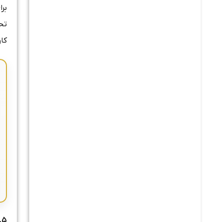
بر
تح
کار
.
۵