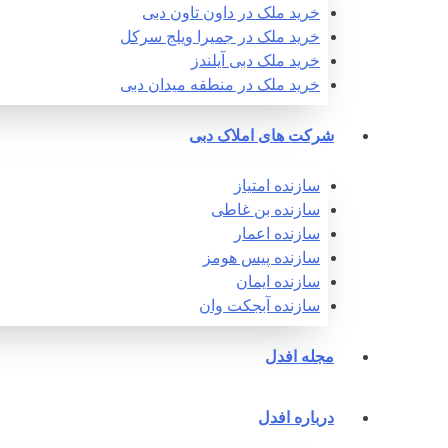
خرید ملک در داون تاون دبی
خرید ملک در جمیرا ویلج سرکل
خرید ملک دبی آیلندز
خرید ملک در منطقه میدان دبی
شرکت های املاک دبی
سازنده امتیاز
سازنده بن غاطی
سازنده اعمار
سازنده پیس هومز
سازنده ایمان
سازنده آبجکت وان‎
مجله افدل
درباره افدل