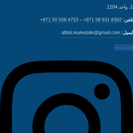
فن:
+971 58 931 8302
–
+971 50 558 4753
میل:
afdal.realestate@gmail.com
Instagr