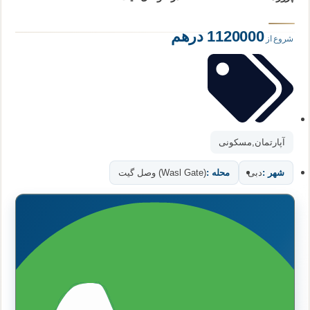
1120000 درهم
شروع از
آپارتمان
,
مسکونی
شهر :
دبی
محله :
(Wasl Gate) وصل گیت