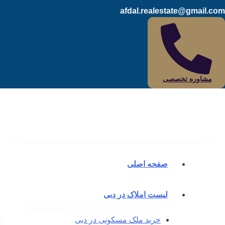
afdal.realestate@gmail.c
مشاوره تخصصی
صفحه اصلی
لیست املاک در دبی
خرید ملک مسکونی در دبی