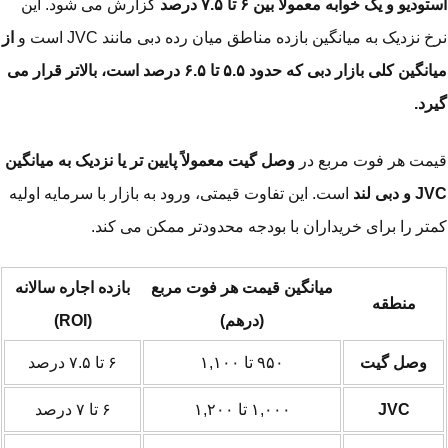
تودیو و یک خوابه معمولاً بین
۶
تا
۷.۵
درصد
گزارش می شود. این
خ نزدیک به میانگین بازده مناطق میان رده دبی مانند JVC است و
از
انگین کلی بازار دبی که حدود
۵.۵
تا
۶.۵
درصد است، بالاتر قرار می
رد.
مت هر فوت مربع در
وصل گیت معمولاً پایین تر یا نزدیک به میانگین
JV
و دبی لند
است. این تفاوت قیمتی، ورود به بازار با سرمایه اولیه
تر را برای خریداران با بودجه محدودتر ممکن می کند.
میانگین قیمت هر فوت مربع
بازده اجاره سالانه
منطقه
(درهم)
(ROI)
وصل گیت
۹۵۰ تا ۱,۱۰۰
۶ تا ۷.۵ درصد
JVC
۱,۰۰۰ تا ۱,۲۰۰
۶ تا ۷ درصد