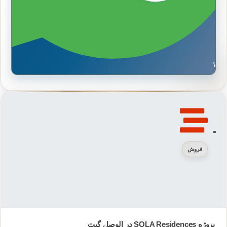
Wh
فروش
پروژه SOLA Residences در الوصل گیت