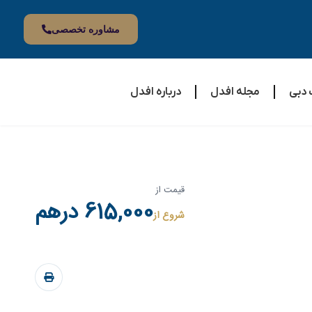
مشاوره تخصصی
 دبی
مجله افدل
درباره افدل
قیمت از
615,000 درهم
شروع از