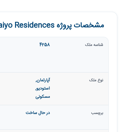
مشخصات پروژه Taiyo Residences
4258
شناسه ملک
آپارتمان
,
نوع ملک
استودیو
,
مسکونی
در حال ساخت
برچسب