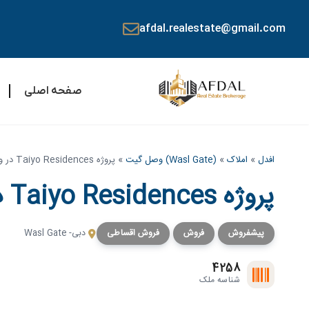
afdal.realestate@gmail.com
صفحه اصلی
افدل
»
املاک
»
(Wasl Gate) وصل گیت
»
پروژه Taiyo Residences در وصل گیت دبی
پروژه Taiyo Residences در وصل گیت دبی
پیشفروش
فروش
فروش اقساطی
دبی- Wasl Gate
4258
شناسه ملک