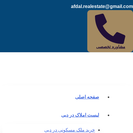
afdal.realestate@gmail.c
مشاوره تخصصی
صفحه اصلی
لیست املاک در دبی
خرید ملک مسکونی در دبی