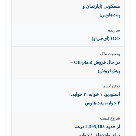
مسکونی (آپارتمان و
پنت‌هاوس)
سازنده
IGO (آی‌جی‌او)
وضعیت ملک
در حال فروش (Off-plan –
پیش‌فروش)
نوع واحدها
استودیو، ۱ خوابه، ۲ خوابه،
۳ خوابه، پنت‌هاوس
شروع قیمت
از حدود 2,395,105 درهم
برای واحدهای ۱ خوابه