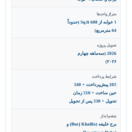
متراژ واحدها
۱ خوابه از 688 Sq.ft (حدوداً
64 مترمربع)
تحویل پروژه
2026 (سه‌ماهه چهارم
۲۰۲۶)
شرایط پرداخت
20٪ پیش‌پرداخت + 40٪
حین ساخت + 10٪ زمان
تحویل + 30٪ پس از تحویل
چشم‌انداز
برج خلیفه (Burj Khalifa) و