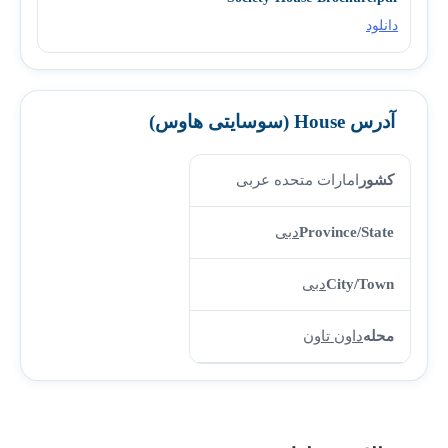
دانلود
آدرس House (سوسایتی هاوس)
کشور
امارات متحده عربی
Province/State
دبی
City/Town
دبی
محله
داون تاون