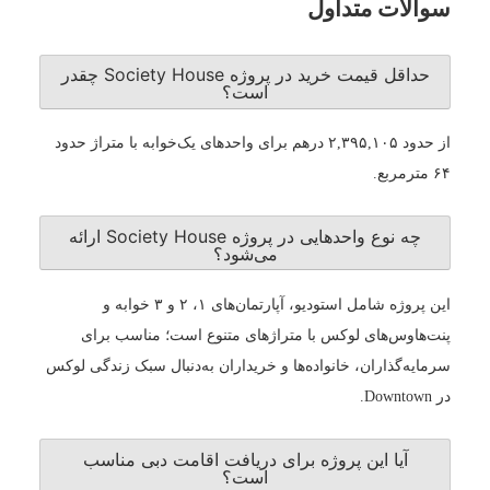
سوالات متداول
حداقل قیمت خرید در پروژه Society House چقدر
است؟
از حدود ۲,۳۹۵,۱۰۵ درهم برای واحدهای یک‌خوابه با متراژ حدود
۶۴ مترمربع.
چه نوع واحدهایی در پروژه Society House ارائه
می‌شود؟
این پروژه شامل استودیو، آپارتمان‌های ۱، ۲ و ۳ خوابه و
پنت‌هاوس‌های لوکس با متراژهای متنوع است؛ مناسب برای
سرمایه‌گذاران، خانواده‌ها و خریداران به‌دنبال سبک زندگی لوکس
در Downtown.
آیا این پروژه برای دریافت اقامت دبی مناسب
است؟