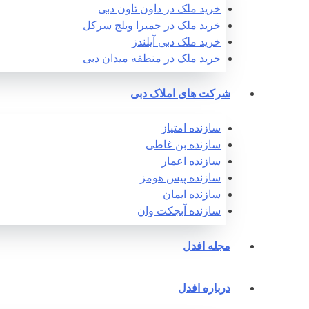
خرید ملک در داون تاون دبی
خرید ملک در جمیرا ویلج سرکل
خرید ملک دبی آیلندز
خرید ملک در منطقه میدان دبی
شرکت های املاک دبی
سازنده امتیاز
سازنده بن غاطی
سازنده اعمار
سازنده پیس هومز
سازنده ایمان
سازنده آبجکت وان‎
مجله افدل
درباره افدل