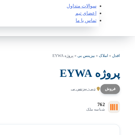
سوالات متداول
اعضای تیم
تماس با ما
افدل
»
املاک
»
بیزینس بی
»
پروژه EYWA
پروژه EYWA
فروش
دبی- بیزنس بی
762
شناسه ملک