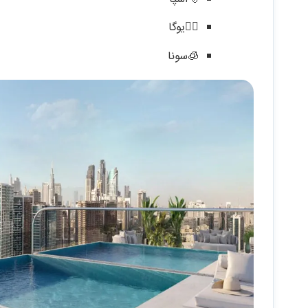
🧘‍♀️یوگا
🧊سونا