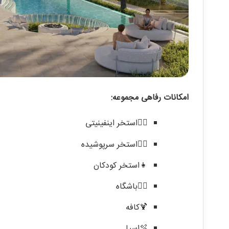
امکانات رفاهی مجموعه:
🏊‍♂️استخر اینفینیتی
🏊‍♂️استخر سرپوشیده
👧استخر کودکان
🏋️‍♂️باشگاه
🍹کافه
🫧اسپا