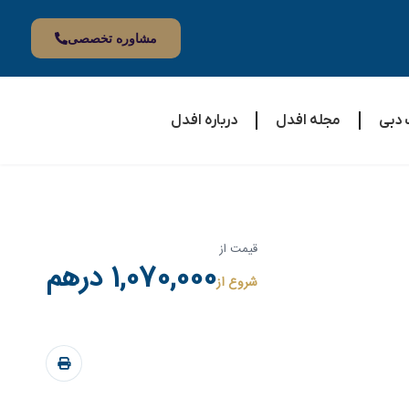
مشاوره تخصصی
 دبی
مجله افدل
درباره افدل
قیمت از
1,070,000 درهم
شروع از