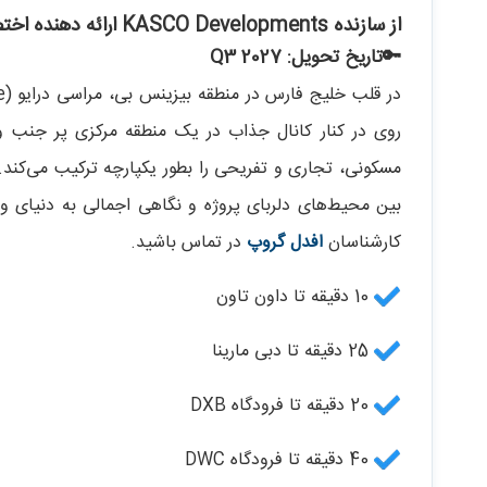
از سازنده KASCO Developments ارائه دهنده اختصاصی OCTA Properties لوکیشن BUSINESS BAY
🔑تاریخ تحویل: Q3 2027
روی در کنار کانال جذاب در یک منطقه مرکزی پر جنب 
بین محیط‌های دلربای پروژه و نگاهی اجمالی به دنیای 
کارشناسان
افدل گروپ
در تماس باشید.
10 دقیقه تا داون تاون
25 دقیقه تا دبی مارینا
20 دقیقه تا فرودگاه DXB
40 دقیقه تا فرودگاه DWC