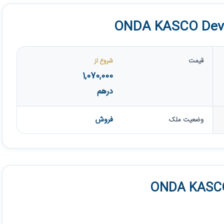
قیمت
شروع از
1,070,000
درهم
فروش
وضعیت ملک