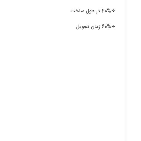
🔸20% در طول ساخت
🔸60% زمان تحویل