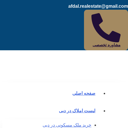
afdal.realestate@gmail.c
مشاوره تخصصی
صفحه اصلی
لیست املاک در دبی
خرید ملک مسکونی در دبی