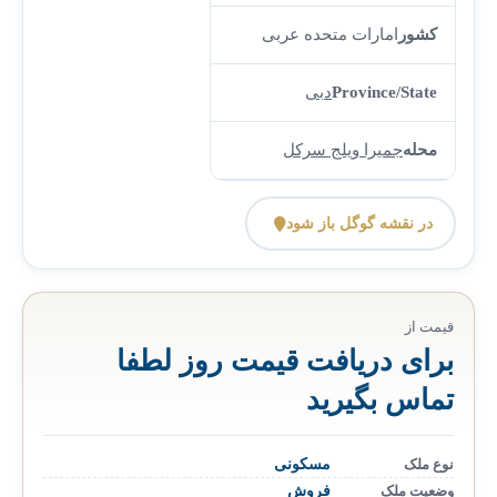
کشور
امارات متحده عربی
Province/State
دبی
محله
جمیرا ویلج سرکل
در نقشه گوگل باز شود
قیمت از
برای دریافت قیمت روز لطفا
تماس بگیرید
نوع ملک
مسکونی
وضعیت ملک
فروش