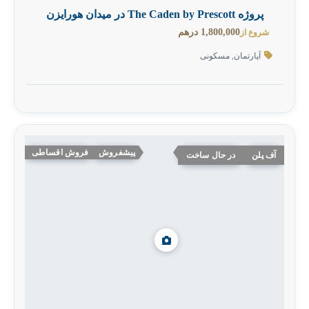
پروژه The Caden by Prescott در میدان هورایزن
1,800,000 درهم
شروع از
آپارتمان
,
مسکونی
پیشفروش
فروش اقساطی
آف پلن
در حال ساخت