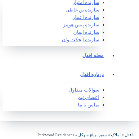
سازنده امتیاز
سازنده بن غاطی
سازنده اعمار
سازنده پیس هومز
سازنده ایمان
سازنده آبجکت وان‎
مجله افدل
درباره افدل
سوالات متداول
اعضای تیم
تماس با ما
افدل
»
املاک
»
جمیرا ویلج سرکل
»
Parkwood Residences