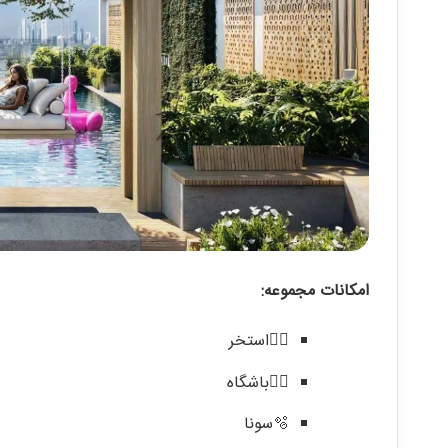
امکانات مجموعه:
🏊‍♂️استخر
🏋️‍♂️باشگاه
🫧سونا