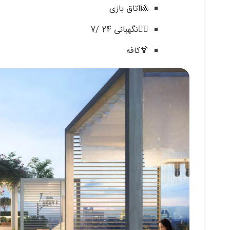
🎱اتاق بازی
🧑‍✈️نگهبانی 24 /7
🍹کافه