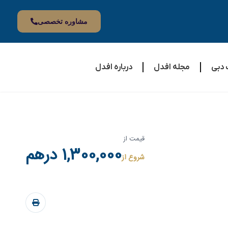
مشاوره تخصصی
 دبی
مجله افدل
درباره افدل
قیمت از
1,300,000 درهم
شروع از