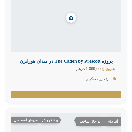
پروژه The Caden by Prescott در میدان هورایزن
1,800,000 درهم
شروع از
آپارتمان
,
مسکونی
پیشفروش
فروش اقساطی
آف پلن
در حال ساخت