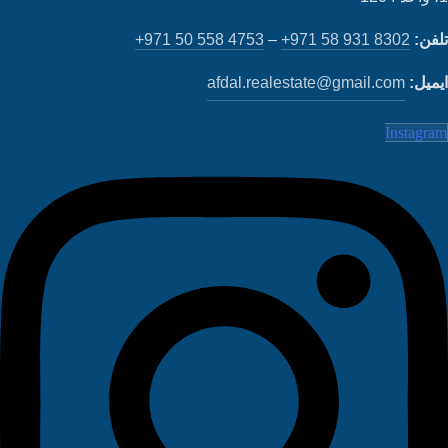
فن:
+971 58 931 8302
–
+971 50 558 4753
میل:
afdal.realestate@gmail.com
Instagr