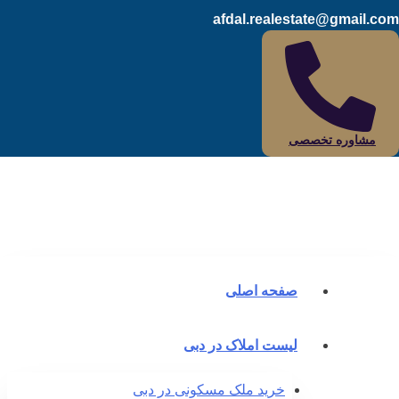
afdal.realestate@gmail.c
مشاوره تخصصی
صفحه اصلی
لیست املاک در دبی
خرید ملک مسکونی در دبی