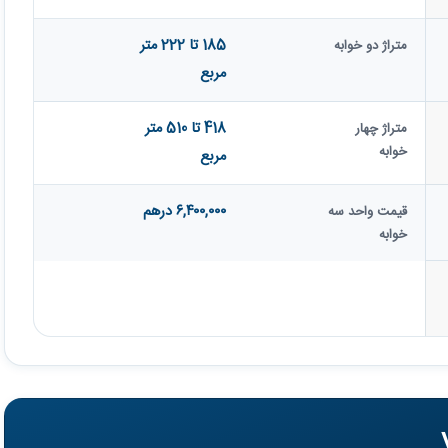
185 تا 222 متر
متراژ دو خوابه
مربع
418 تا 510 متر
متراژ چهار
خوابه
مربع
۶,۴۰۰,۰۰۰ درهم
قیمت واحد سه
خوابه