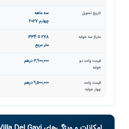
سه ماهه
تاریخ تحویل
چهارم 2027
278 تا 334
متراژ سه خوابه
متر مربع
۳,۹۰۰,۰۰۰ درهم
قیمت واحد دو
خوابه
۹,۵۰۰,۰۰۰ درهم
قیمت واحد
چهار خوابه
امکانات و ویژگی‌های Villa Del Gavi