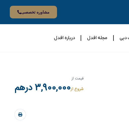
مشاوره تخصصی
 دبی
مجله افدل
درباره افدل
قیمت از
3,900,000 درهم
شروع از