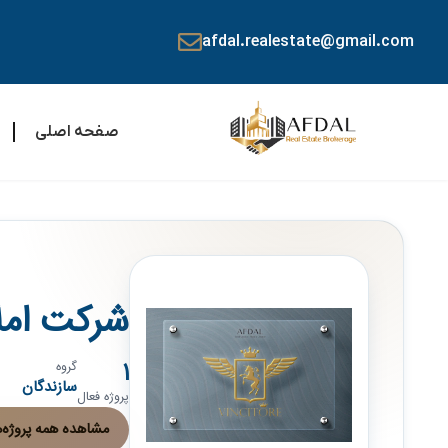
afdal.realestate@gmail.com
صفحه اصلی
شرکت املاک ncitore Properties
1
گروه
سازندگان
پروژه فعال
مشاهده همه پروژه‌های re Properties