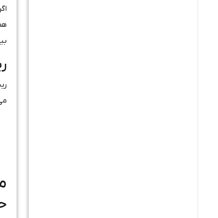
اگر
همی
بی
ری
ری
می
م
حس