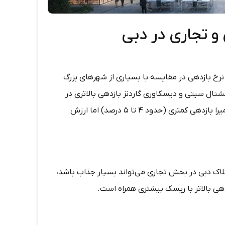
 ۵ تا ۸ درصد سالانه است. این نرخ بازدهی در مقایسه با بسیاری از شهرهای بزرگ
ب است. مناطقی مانند جمیرا ویلج سیرکل (JVC)، اینترنشنال سیتی و دیسکاوری گاردنز بازدهی بالاتری در
حدود ۷ تا ۸ درصد ارائه می‌دهند، در حالی که مناطق لوکس مانند پالم جمیرا بازدهی کمتری (حدود ۴ تا ۵ درصد) اما ارزش
 ملک تجاری در دبی معمولاً بین ۷ تا ۱۲ درصد سالانه است. ROI املاک دبی در بخش تجاری می‌تواند بسیار جذاب باشد،