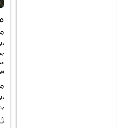
مقا
می
افز
می
به‌وی
ثب