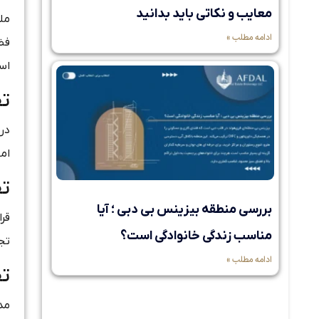
معایب و نکاتی باید بدانید
مل
ادامه مطلب »
فض
است
تف
در 
امل
تف
بررسی منطقه بیزینس بی دبی ؛ آیا
مناسب زندگی خانوادگی است؟
تج
ادامه مطلب »
تف
مد