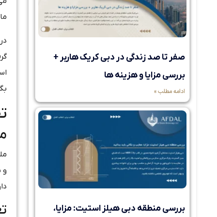
می‌
ما
در
صفر تا صد زندگی در دبی کریک هاربر +
گر
اس
بررسی مزایا و هزینه ها
بگی
ادامه مطلب »
ت
مل
مل
و 
دا
تع
بررسی منطقه دبی هیلز استیت: مزایا،