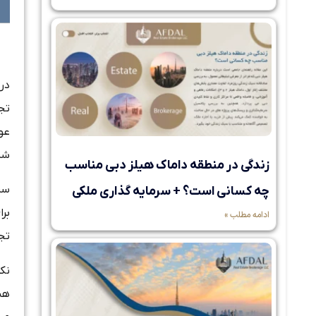
در 
تج
عو
شر
زندگی در منطقه داماک هیلز دبی مناسب
سر
چه کسانی است؟ + سرمایه گذاری ملکی
برا
ادامه مطلب »
تجا
نکت
هس