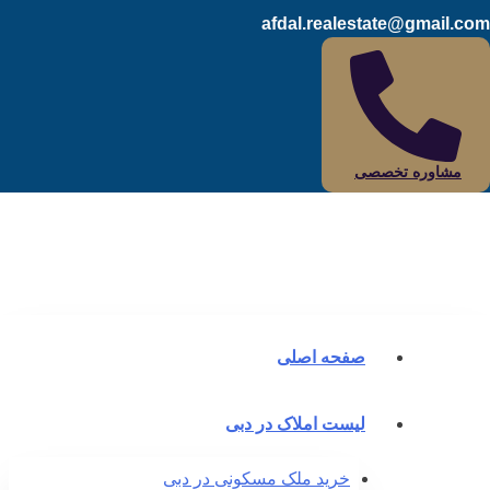
afdal.realestate@gmail.c
مشاوره تخصصی
صفحه اصلی
لیست املاک در دبی
خرید ملک مسکونی در دبی