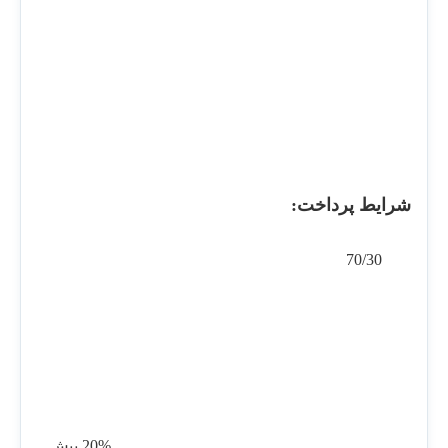
شرایط پرداخت:
70/30
20% پیش