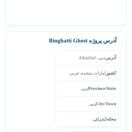
آدرس پروژه Binghatti Ghost
آدرس
دبی- Alhaddaf
کشور
امارات متحده عربی
Province/State
دبی
City/Town
دبی
محله
الجداف