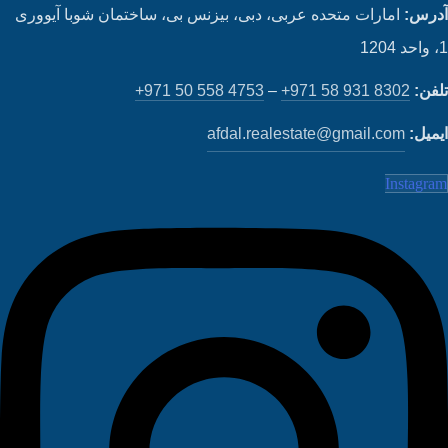
رس:
امارات متحده عربی، دبی، بیزنس بی، ساختمان شوبا آیووری
فن:
+971 58 931 8302
–
+971 50 558 4753
میل:
afdal.realestate@gmail.com
Instagr