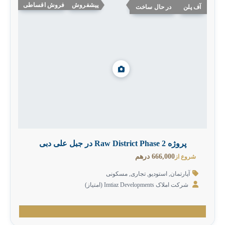
پیشفروش
فروش اقساطی
آف پلن
در حال ساخت
پروژه Raw District Phase 2 در جبل علی دبی
666,000 درهم
شروع از
آپارتمان
,
استودیو
,
تجاری
,
مسکونی
شرکت املاک Imtiaz Developments (امتیاز)