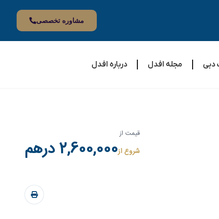
مشاوره تخصصی
 دبی
مجله افدل
درباره افدل
قیمت از
2,600,000 درهم
شروع از