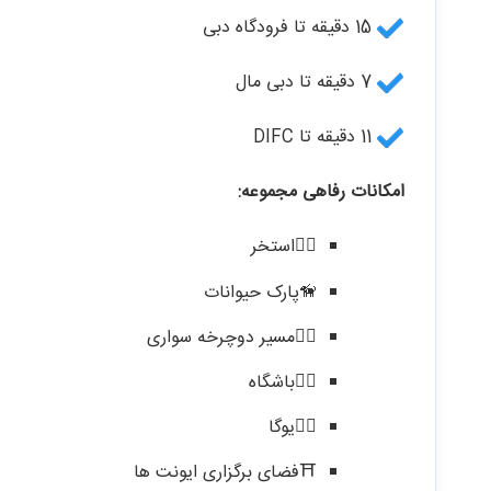
15 دقیقه تا فرودگاه دبی
7 دقیقه تا دبی مال
11 دقیقه تا DIFC
امکانات رفاهی مجموعه:
🏊‍♂️استخر
🦮پارک حیوانات
🚴‍♂️مسیر دوچرخه سواری
🏋‍♂️باشگاه
🧘‍♂️یوگا
⛩️فضای برگزاری ایونت ها