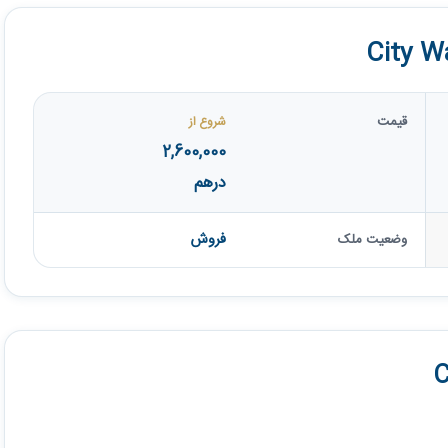
قیمت
شروع از
2,600,000
درهم
فروش
وضعیت ملک