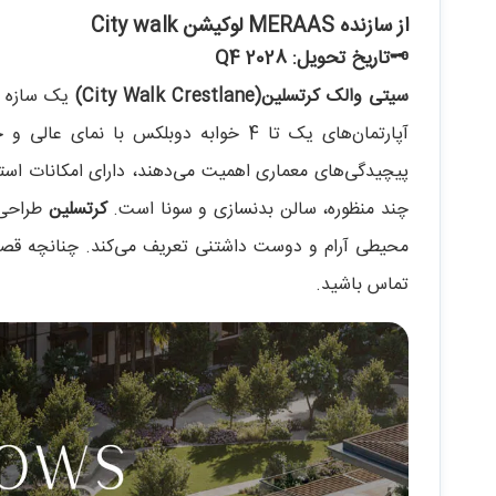
از سازنده MERAAS لوکیشن City walk
🗝تاریخ تحویل: Q4 2028
سیتی والک کرتسلین(City Walk Crestlane)
یک سازه مت
آپارتمان‌های یک تا 4 خوابه دوبلکس با 
پیچیدگی‌های معماری اهمیت می‌دهند، دارای امکانات استث
چند منظوره، سالن بدنسازی و سونا است.
کرتسلین
طراحی م
محیطی آرام و دوست داشتنی تعریف می‌کند. چنانچه ق
تماس باشید.