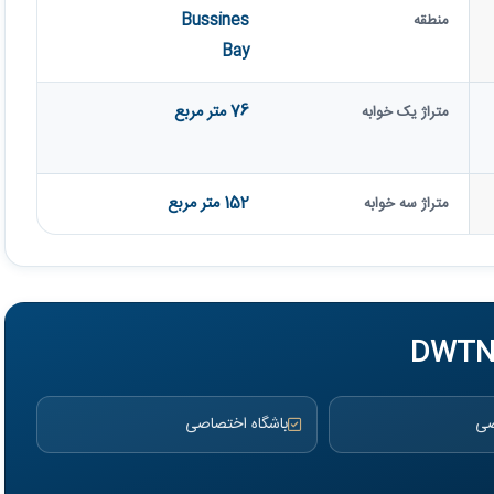
Bussines
منطقه
Bay
76 متر مربع
متراژ یک خوابه
152 متر مربع
متراژ سه خوابه
صی
باشگاه اختصاصی