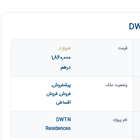
قیمت
شزوع از
1,860,000
درهم
پیشفروش
,
وضعیت ملک
فروش
,
فروش
اقساطی
DWTN
نام پروژه
Residences