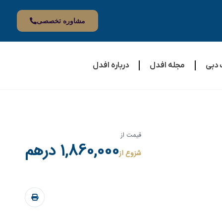
مشاوره تخصصی
 دبی
مجله افدل
درباره افدل
قیمت از
1,860,000 درهم
شزوع از