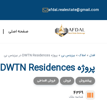
afdal.realestate@gmail.com
صفحه اصلی
افدل
»
املاک
»
بیزینس بی
»
پروژه DWTN Residences در بیزینس بی
پروژه DWTN Residences در بیزینس بی
پیشفروش
فروش
فروش اقساطی
4369
شناسه ملک