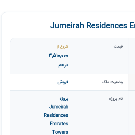
قیمت
شروع از
3,510,000
درهم
فروش
وضعیت ملک
پروژه
نام پروژه
Jumeirah
Residences
Emirates
Towers