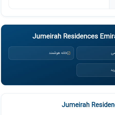
صی
خانه هوشمند
ید