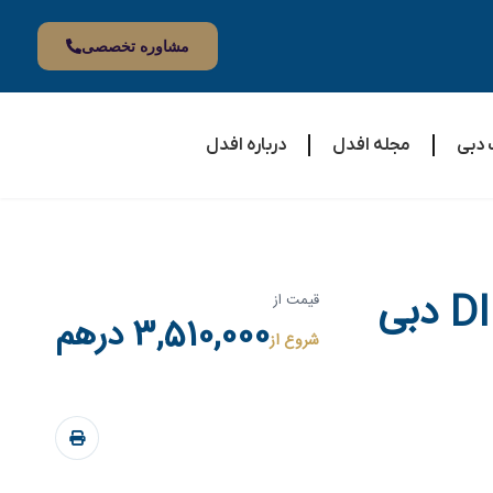
مشاوره تخصصی
 دبی
مجله افدل
درباره افدل
قیمت از
3,510,000 درهم
شروع از