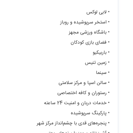
• لابی لوکس
• استخر سرپوشیده و روباز
• باشگاه ورزشی مجهز
• فضای بازی کودکان
• باربیکیو
• زمین تنیس
• سینما
• سالن اسپا و مرکز سلامتی
• رستوران و کافه اختصاصی
• خدمات دربان و امنیت 24 ساعته
• پارکینگ سرپوشیده
• پنجره‌های قدی با چشم‌انداز مرکز شهر