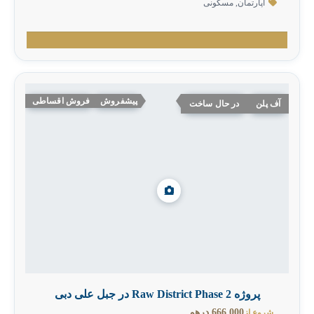
آپارتمان
,
مسکونی
پیشفروش
فروش اقساطی
آف پلن
در حال ساخت
پروژه Raw District Phase 2 در جبل علی دبی
666,000 درهم
شروع از