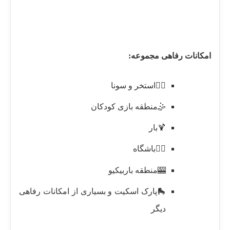
امکانات رفاهی مجموعه:
🏊‍♂️استخر و سونا
🤹منطقه بازی کودکان
🍹بار
🏋️‍♂️باشگاه
🎰منطقه باربیکیو
🛼پارک اسکیت و بسیاری از امکانات رفاهی
دیگر