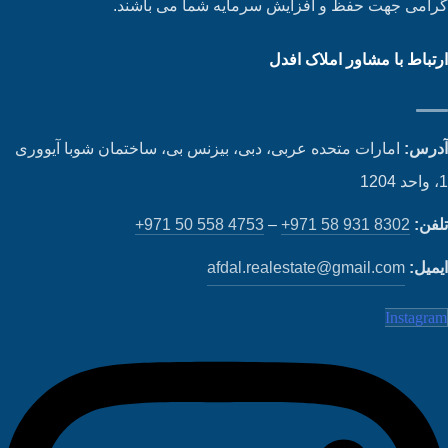
امی جهت حفظ و افزایش سرمایه شما می باشند.
تباط با مشاور املاک افدل
رس:
امارات متحده عربی، دبی، بیزنس بی، ساختمان شوبا آیووری
فن:
+971 58 931 8302
–
+971 50 558 4753
میل:
afdal.realestate@gmail.com
Instagr