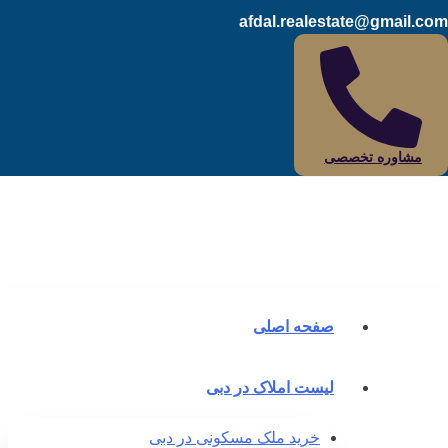
afdal.realestate@gmail.c
مشاوره تخصصی
صفحه اصلی
لیست املاک در دبی
خرید ملک مسکونی در دبی