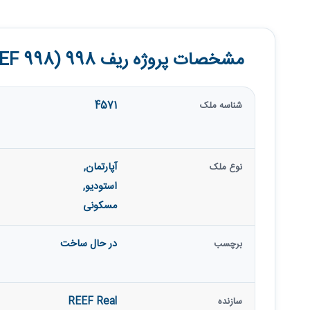
مشخصات پروژه ریف 998 (REEF 998)
4571
شناسه ملک
آپارتمان
,
نوع ملک
استودیو
,
مسکونی
در حال ساخت
برچسب
REEF Real
سازنده