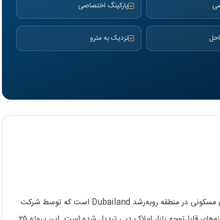
صی
پارکینگ اختصاصی
احل
نزدیک به مترو
پروژه ریف 998 (REEF 998) یکی از جدیدترین توسعه‌های مسکونی در منطقه رو‌به‌رشد Dubailand است که توسط شرکت
REEF Real Estate عرضه شده و به‌سرعت به یکی از گزینه‌های قابل‌توجه بازار املاک دبی تبدیل شده است. این پروژه ۲۵