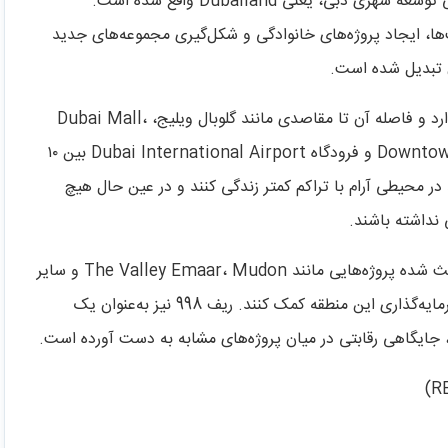
پروژه ریف 998 (REEF 998) در یکی از آینده‌دارترین نواحی توسعه شهری دبی، یعنی Dubailand واقع شده است.
ا، ایجاد پروژه‌های خانوادگی و شکل‌گیری مجموعه‌های جدید
ن تبدیل شده است.
این پروژه دسترسی بسیار مناسبی به شبکه بزرگراهی دبی دارد و فاصله آن تا مقاصدی مانند گلوبال ویلیج، Dubai Mall،
Downtown Dubai، Mall of the Emirates، Palm Jumeirah و فرودگاه Dubai International Airport بین ۱۰
د در محیطی آرام با تراکم کمتر زندگی کنند و در عین حال هیچ
 نداشته باشند.
ترکیب این موقعیت استراتژیک با روند توسعه دبی لند، باعث شده پروژه‌هایی مانند The Valley Emaar، Mudon و سایر
مجموعه‌های رو‌به‌رشد، در کنار ریف 998 به تقویت ارزش سرمایه‌گذاری این منطقه کمک کنند. ریف 998 نیز به‌عنوان یک
جایگاهی رقابتی در میان پروژه‌های مشابه به دست آورده است.