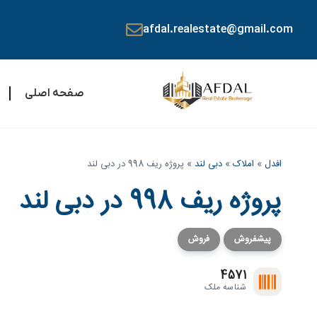
afdal.realestate@gmail.com
صفحه اصلی
افدل
»
املاک
»
دبی لند
»
پروژه ریف 998 در دبی لند
پروژه ریف 998 در دبی لند
پیشفروش
فروش
4571
شناسه ملک