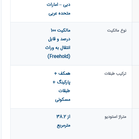
دبی – امارات
متحده عربی
مالکیت 100
نوع مالکیت
درصد و قابل
انتقال به وراث
(Freehold)
همکف +
ترکیب طبقات
پارکینگ +
طبقات
مسکونی
از 38.2
متراژ استودیو
مترمربع