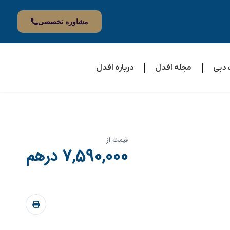
مشاوره تخصصی
 دبی
مجله افدل
درباره افدل
قیمت از
7,590,000 درهم