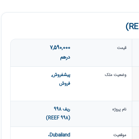
7,590,000
قیمت
درهم
پیشفروش
,
وضعیت ملک
فروش
ریف 998
نام پروژه
(REEF 998)
Dubailand،
موقعیت