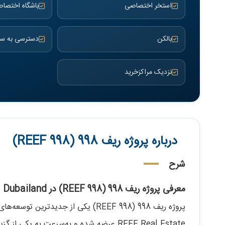
استخر اختصاصی
باشگاه اختصا
بالکن
دسترسی به س
نزدیک مراکزخرید
درباره پروژه ریف 998 (REEF 998)
شرح
معرفی پروژه ریف 998 (REEF 998) در Dubailand