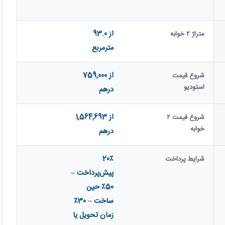
از 93.0
متراژ ۲ خوابه
مترمربع
از 759,000
شروع قیمت
استودیو
درهم
از 1,564,693
شروع قیمت ۲
خوابه
درهم
20٪
شرایط پرداخت
پیش‌پرداخت –
50٪ حین
ساخت – 30٪
زمان تحویل یا