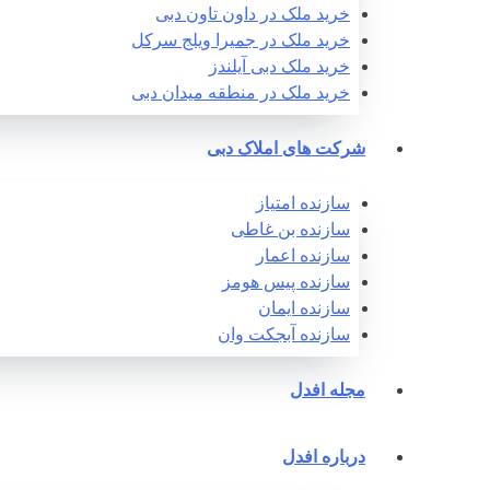
خرید ملک در داون تاون دبی
خرید ملک در جمیرا ویلج سرکل
خرید ملک دبی آیلندز
خرید ملک در منطقه میدان دبی
شرکت های املاک دبی
سازنده امتیاز
سازنده بن غاطی
سازنده اعمار
سازنده پیس هومز
سازنده ایمان
سازنده آبجکت وان‎
مجله افدل
درباره افدل