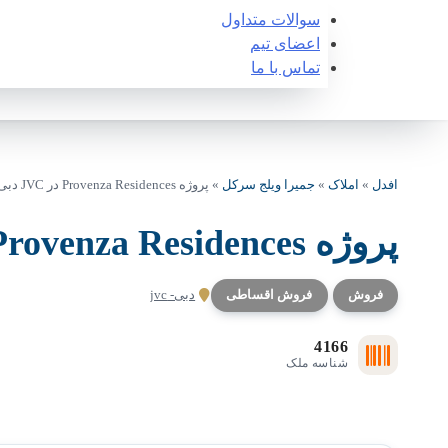
سوالات متداول
اعضای تیم
تماس با ما
افدل
»
املاک
»
جمیرا ویلج سرکل
»
پروژه Provenza Residences در JVC دبی
پروژه Provenza Residences در JVC دبی
فروش
فروش اقساطی
دبی- jvc
4166
شناسه ملک