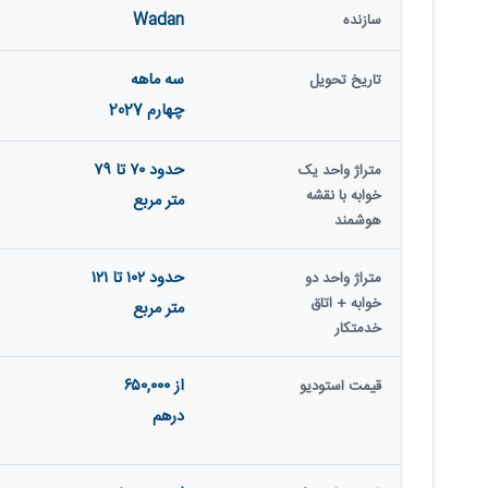
Wadan
سازنده
سه ماهه
تاریخ تحویل
چهارم 2027
حدود ۷۰ تا ۷۹
متراژ واحد یک‌
خوابه با نقشه
متر مربع
هوشمند
حدود ۱۰۲ تا ۱۲۱
متراژ واحد دو
خوابه + اتاق
متر مربع
خدمتکار
از ۶۵۰,۰۰۰
قیمت استودیو
درهم