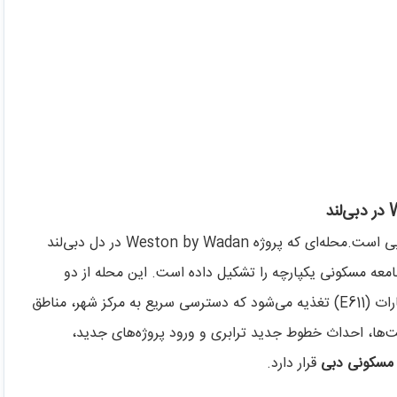
یکی از پرپتانسیل‌ترین مناطق در حال رشد دبی است.محله‌‌ای که پروژه Weston by Wadan در دل دبی‌لند
معه مسکونی یکپارچه را تشکیل داده است. این محله از دو
بزرگراه اصلی دبی، یعنی جاده دبی-العین (E66) و جاده امارات (E611) تغذیه می‌شود که دسترسی سریع به مرکز شهر، مناطق
خت‌ها، احداث خطوط جدید ترابری و ورود پروژه‌های جدید،
 مسکونی دبی
قرار دارد.