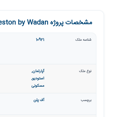
مشخصات پروژه Weston by Wadan
10921
شناسه ملک
آپارتمان
,
نوع ملک
استودیو
,
مسکونی
آف پلن
برچسب