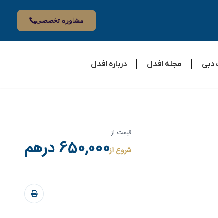
مشاوره تخصصی
 دبی
مجله افدل
درباره افدل
قیمت از
650,000 درهم
شروع از