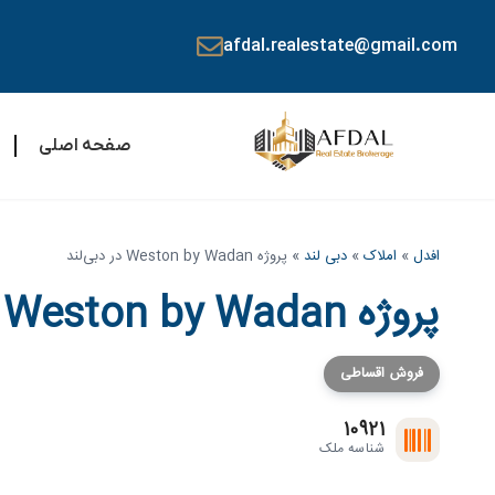
afdal.realestate@gmail.com
صفحه اصلی
افدل
»
املاک
»
دبی لند
»
پروژه Weston by Wadan در دبی‌‌لند
پروژه Weston by Wadan در دبی‌‌لند
فروش اقساطی
10921
شناسه ملک