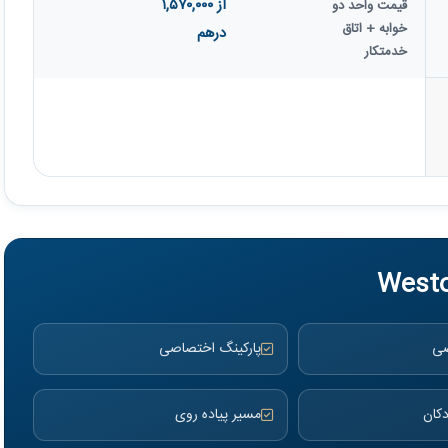
از ۱,۵۷۰,۰۰۰
قیمت واحد دو
خوابه + اتاق
درهم
خدمتکار
صی
پارکینگ اختصاصی
کان
مسیر پیاده روی