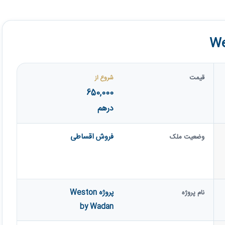
قیمت
شروع از
650,000
درهم
فروش اقساطی
وضعیت ملک
پروژه Weston
نام پروژه
by Wadan