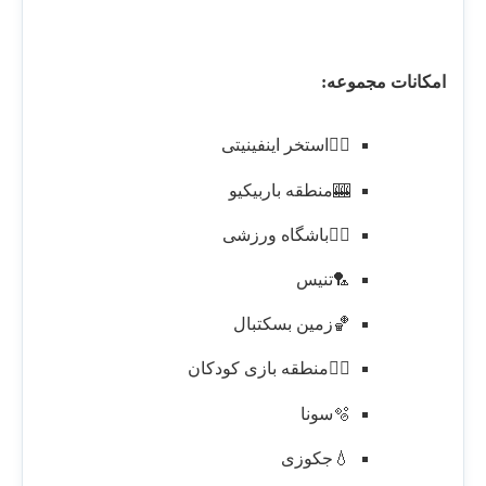
امکانات مجموعه:
🏊‍♂️استخر اینفینیتی
🎰منطقه باربیکیو
🏋️‍♂️باشگاه ورزشی
🏸تنیس
🏀زمین بسکتبال
🤹‍♂️منطقه بازی کودکان
🫧سونا
💧جکوزی