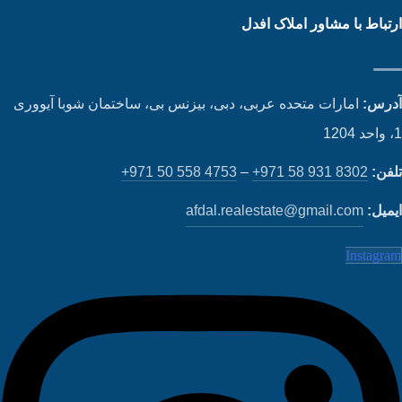
تباط با مشاور املاک افدل
رس:
امارات متحده عربی، دبی، بیزنس بی، ساختمان شوبا آیووری
فن:
+971 58 931 8302
–
+971 50 558 4753
میل:
afdal.realestate@gmail.com
Instagr