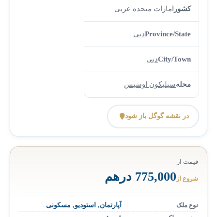
کشور
امارات متحده عربی
Province/State
دبی
City/Town
دبی
محله
سیلیکون اوسیس
در نقشه گوگل باز شود
قیمت از
775,000 درهم
شروع از
نوع ملک
آپارتمان
,
استودیو
,
مسکونی