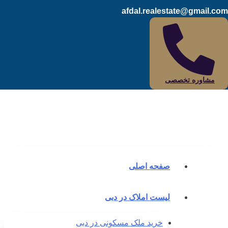
afdal.realestate@gmail.c
مشاوره تخصصی
صفحه اصلی
لیست املاک در دبی
خرید ملک مسکونی در دبی