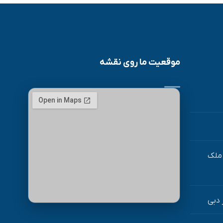
موقعیت ما روی نقشه
ملک
 دبی