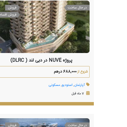
در حال ساخت
فروش
فروش اقسا
پروژه NUVÉ در دبی لند ( DLRC)
688,000 درهم
شزوع از
آپارتمان
,
استودیو
,
مسکونی
7 ماه قبل
در حال ساخت
فروش