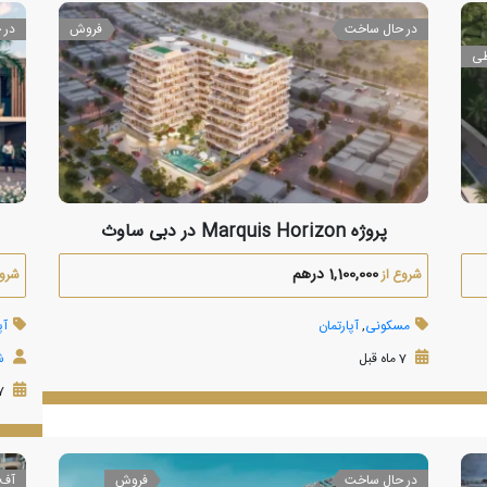
در حال ساخت
فروش
در 
طی
پروژه Marquis Horizon در دبی ساوث
1,100,000 درهم
شروع از
شروع
مسکونی
,
آپارتمان
آپ
7 ماه قبل
شرکت
7 ماه قبل
در حال ساخت
فروش
آف 