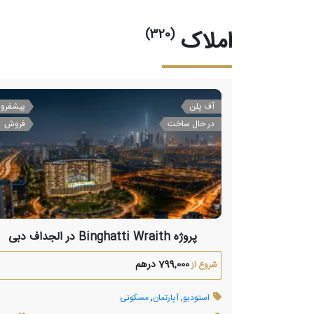
املاک
(320)
آف پلن
پیشفرو
در حال ساخت
فروش
پروژه Binghatti Wraith در الجداف دبی
799,000 درهم
شروع از
استودیو
,
آپارتمان
,
مسکونی