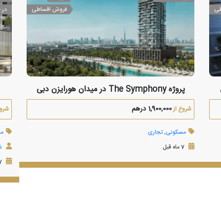
طی
فروش اقساطی
در 
پروژه The Symphony در میدان هورایزن دبی
1,900,000 درهم
شروع از
شروع
مسکونی
,
تجاری
مس
7 ماه قبل
شرک
7 ماه قبل