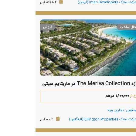
ت املاک Iman Developers‎ (ایمان)
4 هفته قبل
حال ساخت
فروش
The Me در ماریتایم سیتی
1,100,000 درهم
 از
کونی
,
تجاری
,
ویلا
ت املاک Ellington Properties (الینگتون)
6 ماه قبل