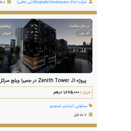
شرکت املاک Binghatti Developers (بن غاطی)
1 ماه قبل
در حال ساخت
پیشفرو
آف پلن
فروش
پروژه Zenith Tower J1 در جمیرا ویلج سرکل
1,285,000 درهم
شروع از
مسکونی
,
آپارتمان
,
استودیو
7 ماه قبل