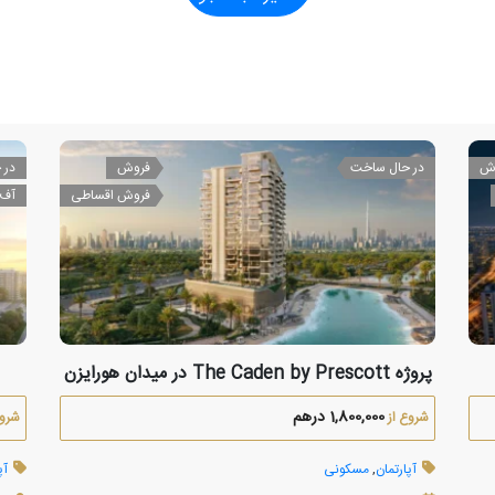
ش
در حال ساخت
فروش
در 
فروش اقساطی
آف 
پروژه The Caden by Prescott در میدان هورایزن
1,800,000 درهم
شروع از
شروع
آپارتمان
,
مسکونی
آپ