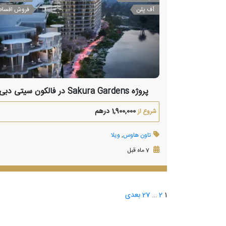
آف پلن
فروش اقسا
پروژه Sakura Gardens در فالکون سیتی دبی
1,900,000 درهم
شروع از
تاون هاوس
,
ویلا
7 ماه قبل
1
2
…
27
بعدی