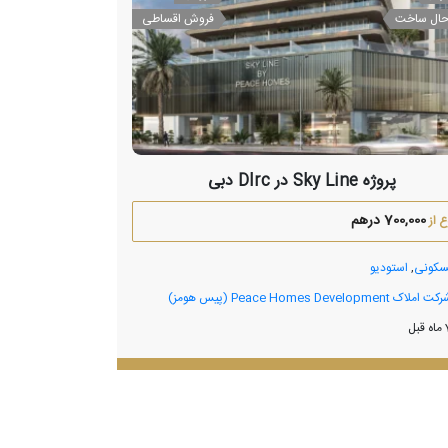
حال ساخت
فروش اقساطی
پروژه Sky Line در Dlrc دبی
700,000 درهم
 از
کونی
,
استودیو
ت املاک Peace Homes Development (پیس هومز)