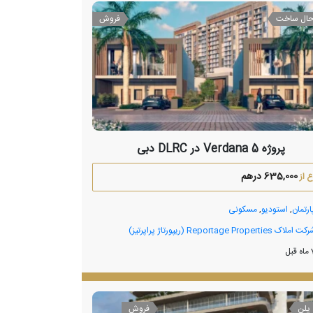
حال ساخت
فروش
پروژه Verdana 5 در DLRC دبی
635,000 درهم
 از
ارتمان
,
استودیو
,
مسکونی
 املاک Reportage Properties (ریپورتاژ پراپرتیز)
پلن
فروش