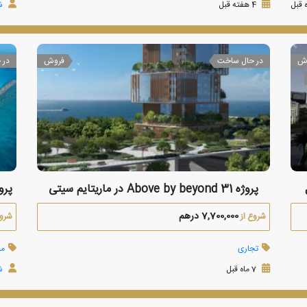
4 هفته قبل
شرک
ش
در حال ساخت
فروش
در 
پروژه 31 Above by beyond در ماریتایم سیتی
پروژه riva Collection
7,700,000 درهم
شروع از
شروع
تجاری
مس
7 ماه قبل
شرک